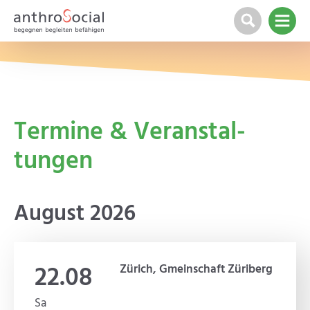
Termi­ne & Ver­an­stal­
tung­en
August 2026
22.08
Zürich, Gmeinschaft Züriberg
Sa