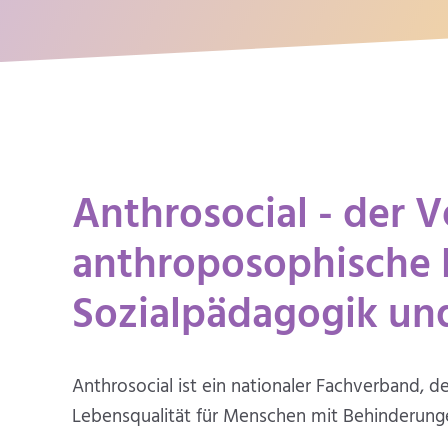
Anthrosocial ­- ­der 
anthroposo­phische 
Sozialpädagog­ik und
Anthrosocial ist ein nationaler Fachverband, 
Lebensqualität für Menschen mit Behinderunge